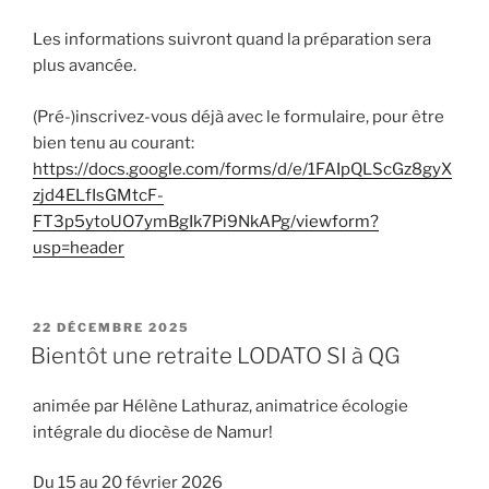
Les informations suivront quand la préparation sera
plus avancée.
(Pré-)inscrivez-vous déjà avec le formulaire, pour être
bien tenu au courant:
https://docs.google.com/forms/d/e/1FAIpQLScGz8gyX
zjd4ELfIsGMtcF-
FT3p5ytoUO7ymBgIk7Pi9NkAPg/viewform?
usp=header
PUBLIÉ
22 DÉCEMBRE 2025
LE
Bientôt une retraite LODATO SI à QG
animée par Hélène Lathuraz, animatrice écologie
intégrale du diocèse de Namur!
Du 15 au 20 février 2026