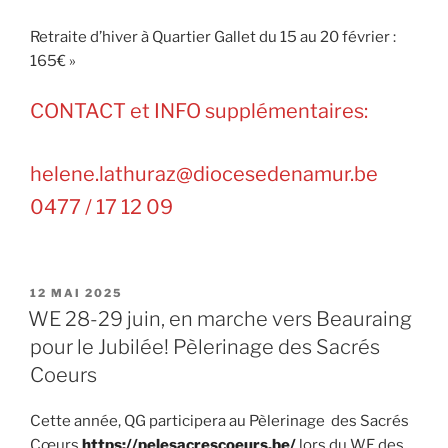
Retraite d’hiver à Quartier Gallet du 15 au 20 février :
165€ »
CONTACT et INFO supplémentaires:
helene.lathuraz@diocesedenamur.be
0477 / 17 12 09
PUBLIÉ
12 MAI 2025
LE
WE 28-29 juin, en marche vers Beauraing
pour le Jubilée! Pèlerinage des Sacrés
Coeurs
Cette année, QG participera au Pèlerinage des Sacrés
Cœurs
https://pelesacrescoeurs.be/
lors du WE des