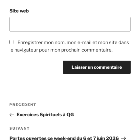
Site web
Enregistrer mon nom, mon e-mail et mon site dans
le navigateur pour mon prochain commentaire.
Navigation
Article
PRÉCÉDENT
de
précédent
Exercices Spirituels à QG
l’article
Article
SUIVANT
suivant
Portes ouvertes ce week-end du 6 et 7 juin 2026