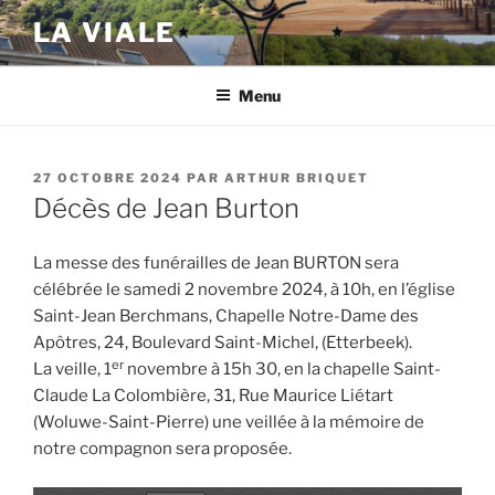
Aller
LA VIALE
au
contenu
principal
Menu
PUBLIÉ
27 OCTOBRE 2024
PAR
ARTHUR BRIQUET
LE
Décès de Jean Burton
La messe des funérailles de Jean BURTON sera
célébrée le samedi 2 novembre 2024, à 10h, en l’église
Saint-Jean Berchmans, Chapelle Notre-Dame des
Apôtres, 24, Boulevard Saint-Michel, (Etterbeek).
er
La veille, 1
novembre à 15h 30, en la chapelle Saint-
Claude La Colombière, 31, Rue Maurice Liétart
(Woluwe-Saint-Pierre) une veillée à la mémoire de
notre compagnon sera proposée.