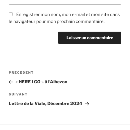
Enregistrer mon nom, mon e-mail et mon site dans
le navigateur pour mon prochain commentaire.
Navigation
Article
PRÉCÉDENT
de
précédent
« HERE I GO » à l’Albezon
l’article
Article
SUIVANT
suivant
Lettre de la Viale, Décembre 2024