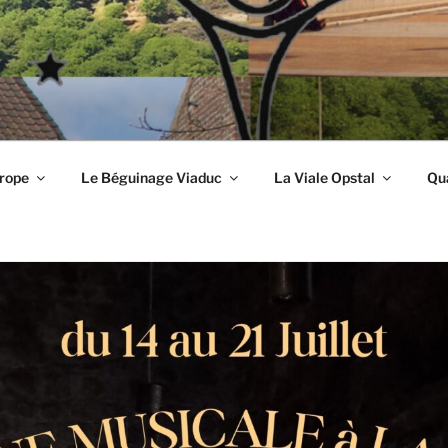
urope
Le Béguinage Viaduc
La Viale Opstal
Qua