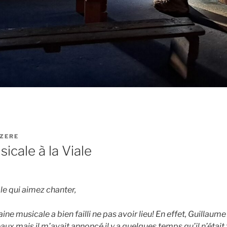
ZERE
cale à la Viale
le qui aimez chanter,
ine musicale a bien failli ne pas avoir lieu! En effet, Guilla
x mais il m’avait annoncé il y a quelques temps qu’il n’était