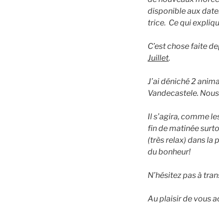
disponible aux dates
trice. Ce qui expliq
C’est chose faite d
Juillet
.
J’ai déniché 2 anim
Vandecastele. Nous
Il s’agira, comme le
fin de matinée surto
(très relax) dans la
du bonheur!
N’hésitez pas à tran
Au plaisir de vous ac