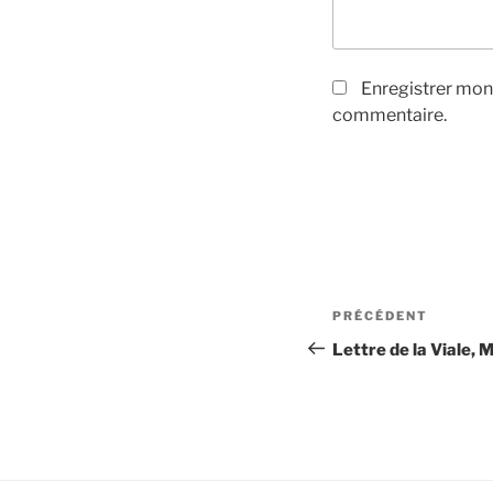
Enregistrer mon
commentaire.
Navigation
Article
PRÉCÉDENT
de
précédent
Lettre de la Viale,
l’article