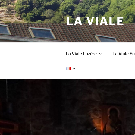
Aller
au
LA VIALE
contenu
principal
La Viale Lozère
La Viale E