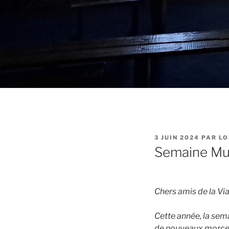
PUBLIÉ
3 JUIN 2024
PAR
LO
LE
Semaine Musi
Chers amis de la Via
Cette année, la sema
de nouveaux morceau