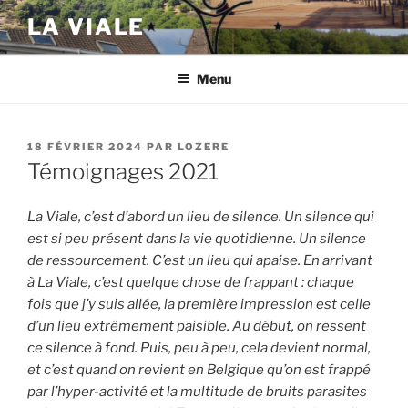
Aller
LA VIALE
au
contenu
principal
Menu
PUBLIÉ
18 FÉVRIER 2024
PAR
LOZERE
LE
Témoignages 2021
La Viale, c’est d’abord un lieu de silence. Un silence qui
est si peu présent dans la vie quotidienne. Un silence
de ressourcement. C’est un lieu qui apaise. En arrivant
à La Viale, c’est quelque chose de frappant : chaque
fois que j’y suis allée, la première impression est celle
d’un lieu extrêmement paisible. Au début, on ressent
ce silence à fond. Puis, peu à peu, cela devient normal,
et c’est quand on revient en Belgique qu’on est frappé
par l’hyper-activité et la multitude de bruits parasites