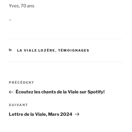
Yves, 70 ans
–
CATÉGORIES
LA VIALE LOZÈRE
,
TÉMOIGNAGES
Navigation
Article
PRÉCÉDENT
de
précédent
Écoutez les chants de la Viale sur Spotify!
l’article
Article
SUIVANT
suivant
Lettre de la Viale, Mars 2024