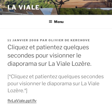
Aller
LA VIALE
au
contenu
principal
Menu
PUBLIÉ
11 JANVIER 2008
PAR
OLIVIER DE KERCHOVE
LE
Cliquez et patientez quelques
secondes pour visionner le
diaporama sur La Viale Lozère.
[*Cliquez et patientez quelques secondes
pour visionner le diaporama sur La Viale
Lozère.*]
flvLaViale.ppt.flv