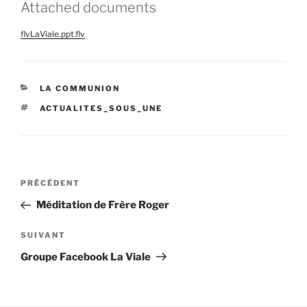
Attached documents
flvLaViale.ppt.flv
CATÉGORIES
LA COMMUNION
ÉTIQUETTES
ACTUALITES_SOUS_UNE
Navigation
Article
PRÉCÉDENT
de
précédent
Méditation de Frère Roger
l’article
Article
SUIVANT
suivant
Groupe Facebook La Viale