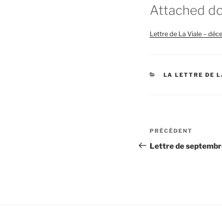
Attached d
Lettre de La Viale – d
CATÉGORIES
LA LETTRE DE L
Navigation
Article
PRÉCÉDENT
de
précédent
Lettre de septemb
l’article