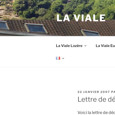
Aller
au
LA VIALE
contenu
principal
La Viale Lozère
La Viale E
PUBLIÉ
22 JANVIER 2007
P
LE
Lettre de 
Voici la lettre de 