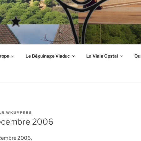
urope
Le Béguinage Viaduc
La Viale Opstal
Qua
AR
WKUYPERS
décembre 2006
décembre 2006.